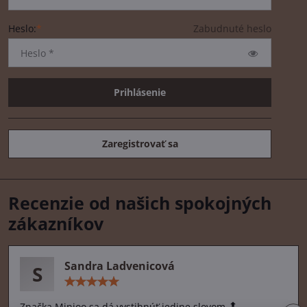
Heslo:
*
Zabudnuté heslo
Prihlásenie
Zaregistrovať sa
Recenzie od našich spokojných
zákazníkov
Sandra Ladvenicová
S
Hodnotenie:
5
/
Značka Minioo sa dá vystihnúť jedine slovom 🔝.