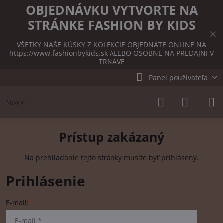
OBJEDNÁVKU VYTVORTE NA
STRÁNKE FASHION BY KIDS
✕
VŠETKY NAŠE KÚSKY Z KOLEKCIE OBJEDNÁTE ONLINE NA
https://www.fashionbykids.sk
ALEBO OSOBNE NA PREDAJNI V
TRNAVE
Panel používateľa
Prístup zakázaný
Na prehliadanie tejto stránky musíte byť prihlásený.
Prihlásenie
E-mail:
*