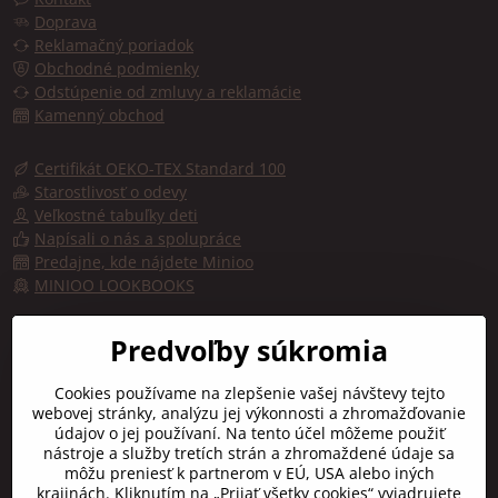
Doprava
Reklamačný poriadok
Obchodné podmienky
Odstúpenie od zmluvy a reklamácie
Kamenný obchod
Certifikát OEKO-TEX Standard 100
Starostlivosť o odevy
Veľkostné tabuľky deti
Napísali o nás a spolupráce
Predajne, kde nájdete Minioo
MINIOO LOOKBOOKS
Predajňa, kde kúpite značku minioo - Fashion by kids
Predvoľby súkromia
Trojičné námestie 10
Cookies používame na zlepšenie vašej návštevy tejto
91701 TRNAVA
webovej stránky, analýzu jej výkonnosti a zhromažďovanie
údajov o jej používaní. Na tento účel môžeme použiť
Otváracie hodiny:
nástroje a služby tretích strán a zhromaždené údaje sa
Pon-Pia:
9:00 - 16:30
môžu preniesť k partnerom v EÚ, USA alebo iných
Sobota:
10:00 - 12:00
krajinách. Kliknutím na „Prijať všetky cookies“ vyjadrujete