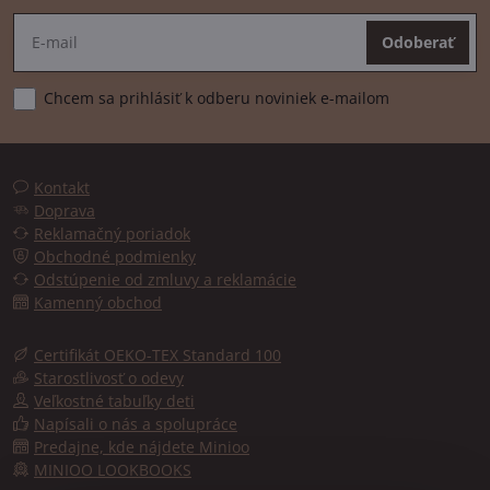
Odoberať
Chcem sa prihlásiť k odberu noviniek e-mailom
Kontakt
Doprava
Reklamačný poriadok
Obchodné podmienky
Odstúpenie od zmluvy a reklamácie
Kamenný obchod
Certifikát OEKO-TEX Standard 100
Starostlivosť o odevy
Veľkostné tabuľky deti
Napísali o nás a spolupráce
Predajne, kde nájdete Minioo
MINIOO LOOKBOOKS