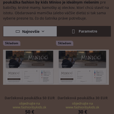
poukážka fashion by kids Minioo je ideálnym riešením
pre
babičky, krstné mamy, kamošky aj oteckov, ktorí chcú staviť na
istotu. Obdarovaná mamička (alebo väčšie dieťa) si tak sama
vyberie presne to, čo do šatníka práve potrebuje.
Parametre
Najnovšie
Skladom
Skladom
Darčeková poukážka 50 EUR
Darčeková poukážka 30 EUR
objednajte na
objednajte na
www.fashionbykids.sk
www.fashionbykids.sk
50 €
30 €