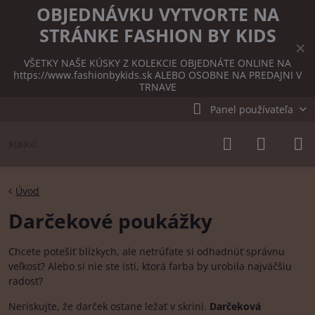
OBJEDNÁVKU VYTVORTE NA
STRÁNKE FASHION BY KIDS
✕
VŠETKY NAŠE KÚSKY Z KOLEKCIE OBJEDNÁTE ONLINE NA
https://www.fashionbykids.sk
ALEBO OSOBNE NA PREDAJNI V
TRNAVE
Panel používateľa
Úvod
Darčekové poukážky
Chcete potešiť blízkych, ale netrúfate si odhadnúť správnu
veľkosť? Alebo si nie ste istí, ktorá farba by urobila najväčšiu
radosť?
Neriskujte, že darček ostane ležať v skrini.
Darčeková