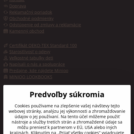
Doprava
Reklamačný poriadok
Obchodné podmienky
Odstúpenie od zmluvy a reklamácie
Kamenný obchod
Certifikát OEKO-TEX Standard 100
Starostlivosť o odevy
Veľkostné tabuľky deti
Napísali o nás a spolupráce
Predajne, kde nájdete Minioo
MINIOO LOOKBOOKS
Predajňa, kde kúpite značku minioo - Fashion by kids
Predvoľby súkromia
Trojičné námestie 10
Cookies používame na zlepšenie vašej návštevy tejto
91701 TRNAVA
webovej stránky, analýzu jej výkonnosti a zhromažďovanie
údajov o jej používaní. Na tento účel môžeme použiť
Otváracie hodiny:
nástroje a služby tretích strán a zhromaždené údaje sa
Pon-Pia:
9:00 - 16:30
môžu preniesť k partnerom v EÚ, USA alebo iných
Sobota:
10:00 - 12:00
krajinách. Kliknutím na „Prijať všetky cookies“ vyjadrujete