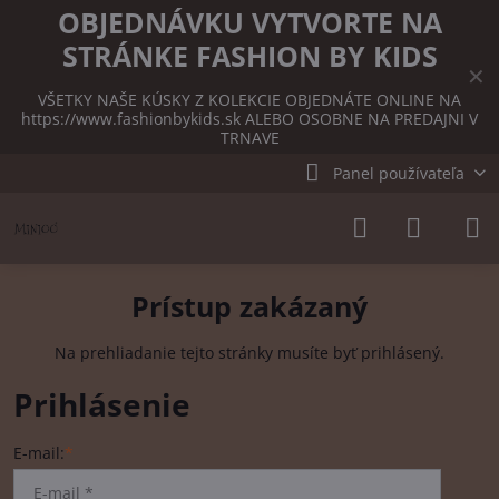
OBJEDNÁVKU VYTVORTE NA
STRÁNKE FASHION BY KIDS
✕
VŠETKY NAŠE KÚSKY Z KOLEKCIE OBJEDNÁTE ONLINE NA
https://www.fashionbykids.sk
ALEBO OSOBNE NA PREDAJNI V
TRNAVE
Panel používateľa
Prístup zakázaný
Na prehliadanie tejto stránky musíte byť prihlásený.
Prihlásenie
E-mail:
*