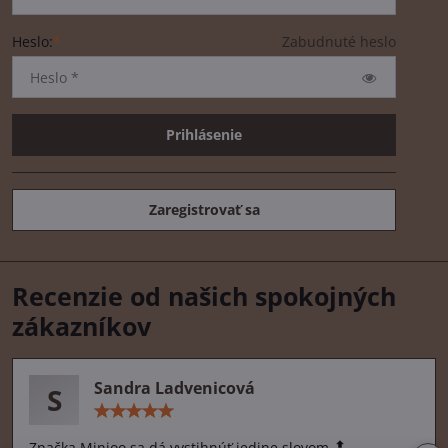
Heslo:
*
Zabudnuté heslo
Prihlásenie
Zaregistrovať sa
Recenzie od našich spokojných
zákazníkov
Sandra Ladvenicová
S
Hodnotenie:
5
/
Značka Minioo sa dá vystihnúť jedine slovom 🔝.