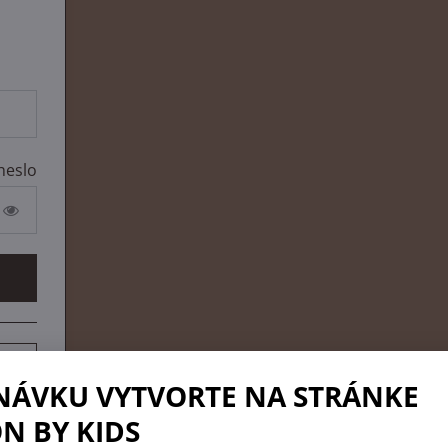
heslo
NÁVKU VYTVORTE NA STRÁNKE
N BY KIDS