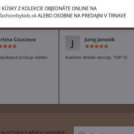
 KÚSKY Z KOLEKCIE OBJEDNÁTE ONLINE NA
fashionbykids.sk
ALEBO OSOBNE NA PREDAJNI V TRNAVE
h zákazníkov
rtina Czuczova
Juraj Janosik
J
Hodnotenie:
Hodn
5
5
/
/
spokojná prístup všetko
Kvalitne detske vecicky. TOP 👌🏻
5
5
sa prihlásiť k odberu noviniek e-