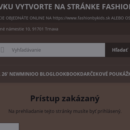
KU VYTVORTE NA STRÁNKE FASHIO
CIE OBJEDNÁTE ONLINE NA
https://www.fashionbykids.sk
ALEBO OS
čné námestie 10, 91701 Trnava
Hľadať
 26' NEW
MINIOO BLOG
LOOKBOOK
DARČEKOVÉ POUKÁŽ
Prístup zakázaný
Na prehliadanie tejto stránky musíte byť prihlásený.