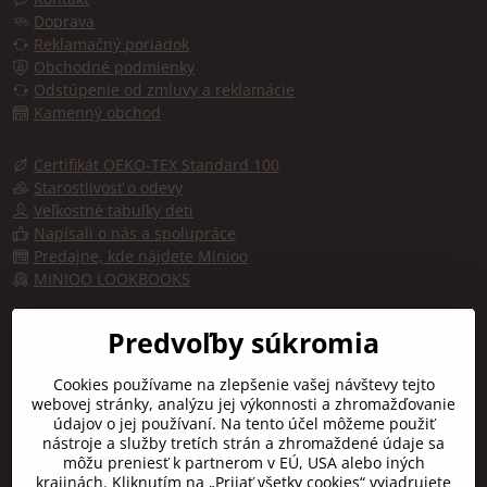
Doprava
Reklamačný poriadok
Obchodné podmienky
Odstúpenie od zmluvy a reklamácie
Kamenný obchod
Certifikát OEKO-TEX Standard 100
Starostlivosť o odevy
Veľkostné tabuľky deti
Napísali o nás a spolupráce
Predajne, kde nájdete Minioo
MINIOO LOOKBOOKS
Predajňa, kde kúpite značku minioo - Fashion by kids
Predvoľby súkromia
Trojičné námestie 10
Cookies používame na zlepšenie vašej návštevy tejto
91701 TRNAVA
webovej stránky, analýzu jej výkonnosti a zhromažďovanie
údajov o jej používaní. Na tento účel môžeme použiť
Otváracie hodiny:
nástroje a služby tretích strán a zhromaždené údaje sa
Pon-Pia:
9:00 - 16:30
môžu preniesť k partnerom v EÚ, USA alebo iných
Sobota:
10:00 - 12:00
krajinách. Kliknutím na „Prijať všetky cookies“ vyjadrujete