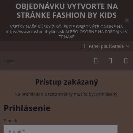
OBJEDNÁVKU VYTVORTE NA
STRÁNKE FASHION BY KIDS
✕
VŠETKY NAŠE KÚSKY Z KOLEKCIE OBJEDNÁTE ONLINE NA
https://www.fashionbykids.sk
ALEBO OSOBNE NA PREDAJNI V
TRNAVE
Panel používateľa
Prístup zakázaný
Na prehliadanie tejto stránky musíte byť prihlásený.
Prihlásenie
E-mail:
*