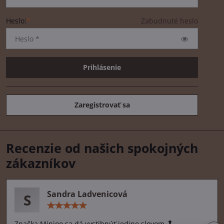
Heslo:
*
Zabudnuté heslo
Prihlásenie
Zaregistrovať sa
Recenzie od našich spokojných
zákazníkov
Sandra Ladvenicová
S
Hodnotenie:
5
/
Značka Minioo sa dá vystihnúť jedine slovom 🔝.