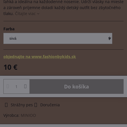
ľahká a ideálna na každodenné nosenie. Udrží vlásky na mieste
a zároveň príjemne doladí každý detský outfit bez zbytočného
tlaku.
Čítajte viac
Farba
objednajte na www.fashionbykids.sk
10 €
Do košíka
Strážny pes
Doručenia
Výrobca:
MINIOO