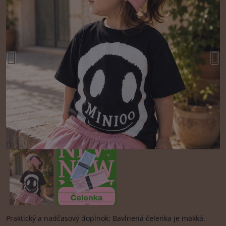
Praktický a nadčasový doplnok: Bavlnená čelenka je mäkká,