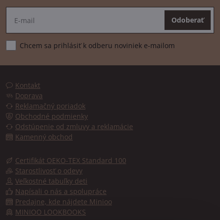
Odoberať
Chcem sa prihlásiť k odberu noviniek e-mailom
Kontakt
Doprava
Reklamačný poriadok
Obchodné podmienky
Odstúpenie od zmluvy a reklamácie
Kamenný obchod
Certifikát OEKO-TEX Standard 100
Starostlivosť o odevy
Veľkostné tabuľky deti
Napísali o nás a spolupráce
Predajne, kde nájdete Minioo
MINIOO LOOKBOOKS