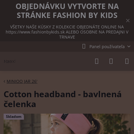
OBJEDNÁVKU VYTVORTE NA
STRÁNKE FASHION BY KIDS
✕
VŠETKY NAŠE KÚSKY Z KOLEKCIE OBJEDNÁTE ONLINE NA
https://www.fashionbykids.sk
ALEBO OSOBNE NA PREDAJNI V
TRNAVE
Panel používateľa
MINIOO JAR 26'
Cotton headband - bavlnená
čelenka
Skladom