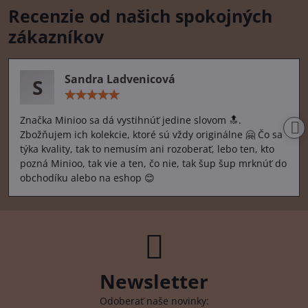
Recenzie od našich spokojných
zákazníkov
Sandra Ladvenicová
S
Hodnotenie:
5
/
Značka Minioo sa dá vystihnúť jedine slovom 🔝.
5
Zbožňujem ich kolekcie, ktoré sú vždy originálne 🤗 Čo sa
týka kvality, tak to nemusím ani rozoberať, lebo ten, kto
pozná Minioo, tak vie a ten, čo nie, tak šup šup mrknúť do
obchodíku alebo na eshop 😊
Newsletter
Odoberať naše novinky: