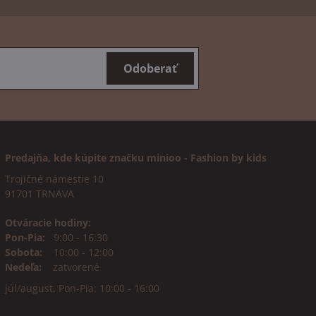
Odoberať
Predajňa, kde kúpite značku minioo - Fashion by kids
Trojičné námestie 10
91701 TRNAVA
Otváracie hodiny:
Pon-Pia:
9:00 - 16:30
Sobota:
10:00 - 12:00
Nedeľa:
zatvorené
júl/august, Pon-Pia: 10:00 - 16:00