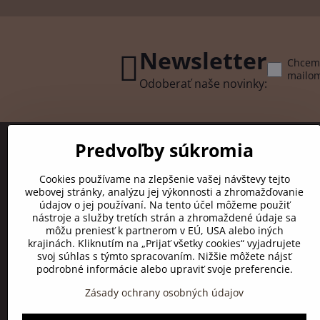
Newsletter
Chcem 
mailo
Odoberať naše novinky:
Predvoľby súkromia
Kontakt
Doprava
Cookies používame na zlepšenie vašej návštevy tejto
Reklamačný poriadok
webovej stránky, analýzu jej výkonnosti a zhromažďovanie
Obchodné podmienky
údajov o jej používaní. Na tento účel môžeme použiť
nástroje a služby tretích strán a zhromaždené údaje sa
Odstúpenie od zmluvy a reklamácie
môžu preniesť k partnerom v EÚ, USA alebo iných
Kamenný obchod
krajinách. Kliknutím na „Prijať všetky cookies“ vyjadrujete
svoj súhlas s týmto spracovaním. Nižšie môžete nájsť
podrobné informácie alebo upraviť svoje preferencie.
Zásady ochrany osobných údajov