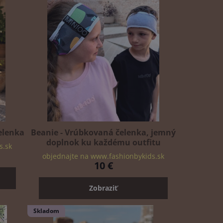
elenka
Beanie - Vrúbkovaná čelenka, jemný
doplnok ku každému outfitu
s.sk
objednajte na www.fashionbykids.sk
10 €
Zobraziť
Skladom