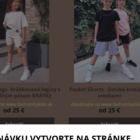
ngs- Vrúbkované legíny s
Pocket Shorts - Detské kraťa
eľným pásom KRÁTKE
vreckami
 na www.fashionbykids.sk
objednajte na www.fashionbykid
od 25 €
od 25 €
Zobraziť
Zobraziť
NÁVKU VYTVORTE NA STRÁNKE