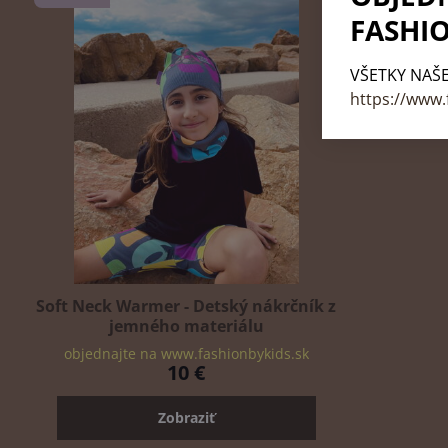
FASHIO
VŠETKY NAŠE
https://www.
Soft Neck Warmer - Detský nákrčník z
jemného materiálu
objednajte na www.fashionbykids.sk
10 €
Zobraziť