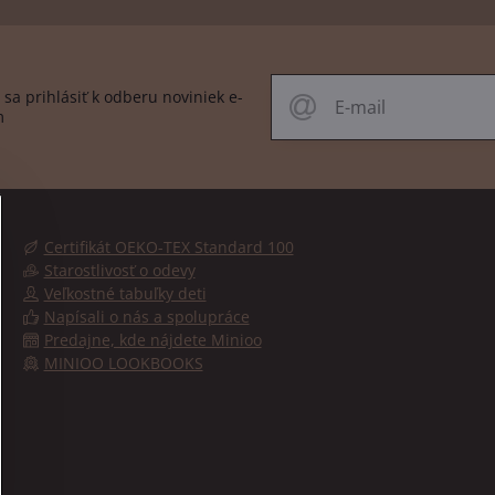
sa prihlásiť k odberu noviniek e-
m
Certifikát OEKO-TEX Standard 100
Starostlivosť o odevy
Veľkostné tabuľky deti
Napísali o nás a spolupráce
Predajne, kde nájdete Minioo
MINIOO LOOKBOOKS