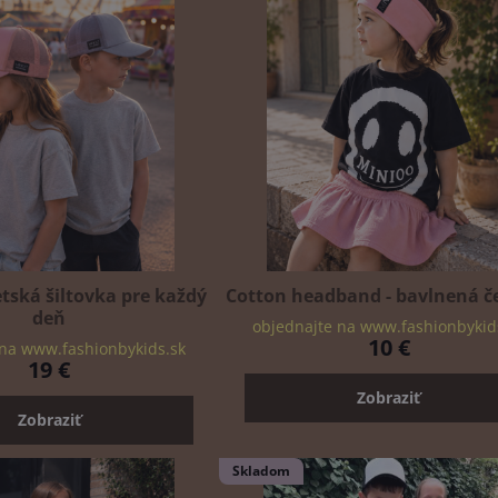
tská šiltovka pre každý
Cotton headband - bavlnená č
deň
objednajte na www.fashionbykid
10 €
 na www.fashionbykids.sk
19 €
Zobraziť
Zobraziť
Skladom