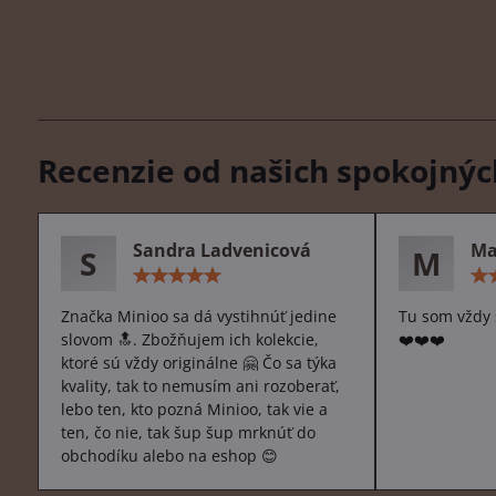
Recenzie od našich spokojnýc
Sandra Ladvenicová
Ma
S
M
Hodnotenie:
5
/
Značka Minioo sa dá vystihnúť jedine
Tu som vždy 
5
slovom 🔝. Zbožňujem ich kolekcie,
❤️❤️❤️
ktoré sú vždy originálne 🤗 Čo sa týka
kvality, tak to nemusím ani rozoberať,
lebo ten, kto pozná Minioo, tak vie a
ten, čo nie, tak šup šup mrknúť do
obchodíku alebo na eshop 😊