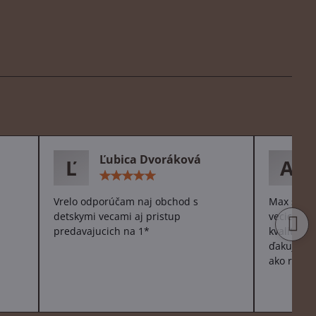
Ľubica Dvoráková
Ľ
A
otenie:
Hodnotenie:
5
/
Vrelo odporúčam naj obchod s
Max spoko
5
detskymi vecami aj pristup
vecicky p
predavajucich na 1*
kvalitne 
ďakujeme 
ako robíte