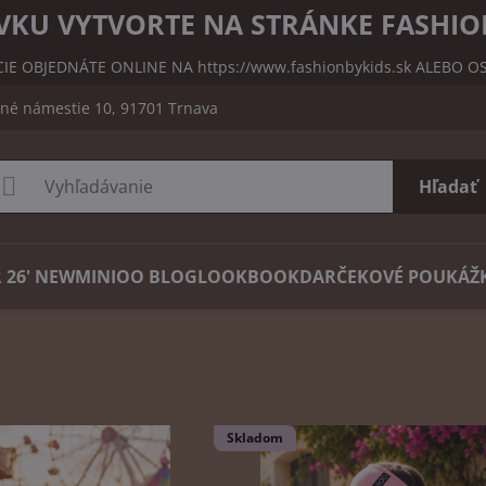
KU VYTVORTE NA STRÁNKE FASHIO
CIE OBJEDNÁTE ONLINE NA
https://www.fashionbykids.sk
ALEBO OS
čné námestie 10, 91701 Trnava
Hľadať
 26' NEW
MINIOO BLOG
LOOKBOOK
DARČEKOVÉ POUKÁŽ
Skladom