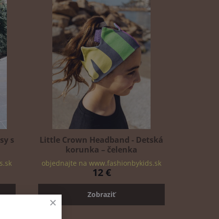
sy s
Little Crown Headband - Detská
korunka – čelenka
s.sk
objednajte na www.fashionbykids.sk
12 €
Zobraziť