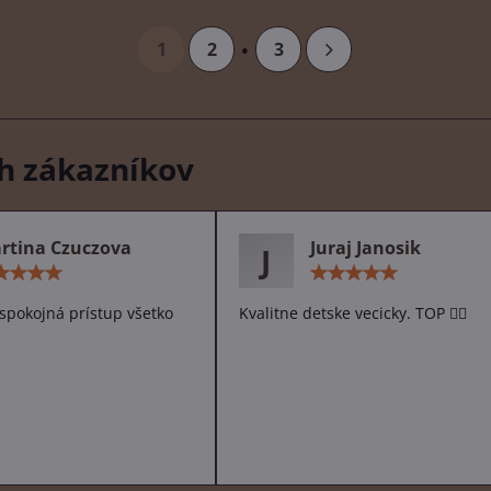
1
2
3
h zákazníkov
rtina Czuczova
Juraj Janosik
J
Hodnotenie:
Hodn
5
5
/
/
spokojná prístup všetko
Kvalitne detske vecicky. TOP 👌🏻
5
5