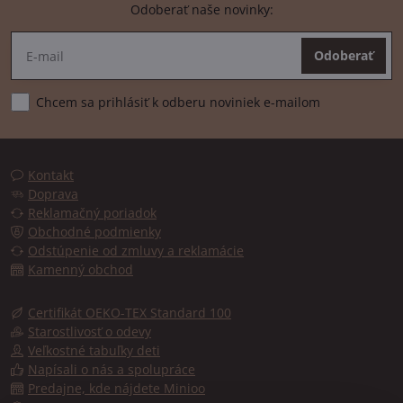
Odoberať naše novinky:
Odoberať
Chcem sa prihlásiť k odberu noviniek e-mailom
Kontakt
Doprava
Reklamačný poriadok
Obchodné podmienky
Odstúpenie od zmluvy a reklamácie
Kamenný obchod
Certifikát OEKO-TEX Standard 100
Starostlivosť o odevy
Veľkostné tabuľky deti
Napísali o nás a spolupráce
Predajne, kde nájdete Minioo