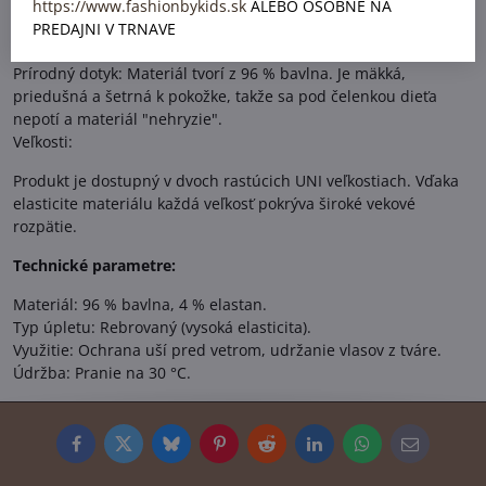
Rastie s dieťaťom: Vďaka spomínanej pružnosti a prímesi
https://www.fashionbykids.sk
ALEBO OSOBNE NA
elastanu (4 %) vydrží jedna veľkosť dlhé obdobie. Čelenka sa
PREDAJNI V TRNAVE
prispôsobuje meniacemu sa obvodu hlavy.
Prírodný dotyk: Materiál tvorí z 96 % bavlna. Je mäkká,
priedušná a šetrná k pokožke, takže sa pod čelenkou dieťa
nepotí a materiál "nehryzie".
Veľkosti:
Produkt je dostupný v dvoch rastúcich UNI veľkostiach. Vďaka
elasticite materiálu každá veľkosť pokrýva široké vekové
rozpätie.
Technické parametre:
Materiál: 96 % bavlna, 4 % elastan.
Typ úpletu: Rebrovaný (vysoká elasticita).
Využitie: Ochrana uší pred vetrom, udržanie vlasov z tváre.
Údržba: Pranie na 30 °C.
Facebook
Twitter
Bluesky
Pinterest
Reddit
LinkedIn
WhatsApp
E-
mail