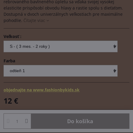
rebrovaného bavlneného úpletu sa vďaka svojej vysokej
elasticite prispôsobí obvodu hlavy a rastie spolu s dieťaťom.
Dostupná v dvoch univerzálnych veľkostiach pre maximálne
pohodlie.
Čítajte viac
Veľkosť :
Farba
objednajte na www.fashionbykids.sk
12 €
Do košíka