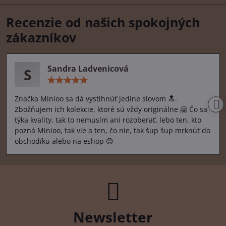
Recenzie od našich spokojných
zákazníkov
Sandra Ladvenicová
S
Hodnotenie:
5
/
Značka Minioo sa dá vystihnúť jedine slovom 🔝.
5
Zbožňujem ich kolekcie, ktoré sú vždy originálne 🤗 Čo sa
týka kvality, tak to nemusím ani rozoberať, lebo ten, kto
pozná Minioo, tak vie a ten, čo nie, tak šup šup mrknúť do
obchodíku alebo na eshop 😊
Newsletter