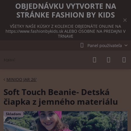
OBJEDNÁVKU VYTVORTE NA
STRÁNKE FASHION BY KIDS
✕
VŠETKY NAŠE KÚSKY Z KOLEKCIE OBJEDNÁTE ONLINE NA
https://www.fashionbykids.sk
ALEBO OSOBNE NA PREDAJNI V
TRNAVE
Panel používateľa
MINIOO JAR 26'
Soft Touch Beanie- Detská
čiapka z jemného materiálu
Skladom