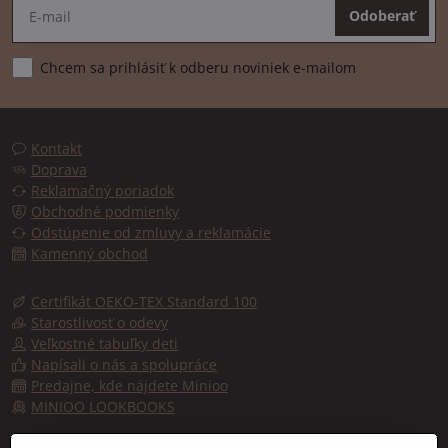
Odoberať
Chcem sa prihlásiť k odberu noviniek e-mailom
Kontakt
Doprava
Reklamačný poriadok
Obchodné podmienky
Odstúpenie od zmluvy a reklamácie
Kamenný obchod
Certifikát OEKO-TEX Standard 100
Starostlivosť o odevy
Veľkostné tabuľky deti
Napísali o nás a spolupráce
Predajne, kde nájdete Minioo
MINIOO LOOKBOOKS