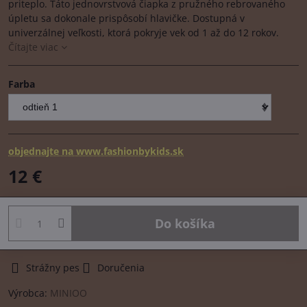
priteplo. Táto jednovrstvová čiapka z pružného rebrovaného
úpletu sa dokonale prispôsobí hlavičke. Dostupná v
univerzálnej veľkosti, ktorá pokryje vek od 1 až do 12 rokov.
Čítajte viac
Farba
objednajte na www.fashionbykids.sk
12 €
Do košíka
Strážny pes
Doručenia
Výrobca:
MINIOO