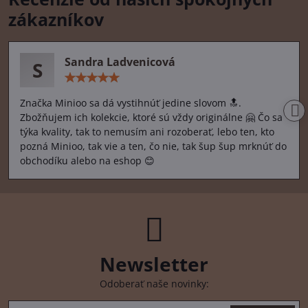
zákazníkov
Sandra Ladvenicová
S
Hodnotenie:
5
/
Značka Minioo sa dá vystihnúť jedine slovom 🔝.
5
Zbožňujem ich kolekcie, ktoré sú vždy originálne 🤗 Čo sa
týka kvality, tak to nemusím ani rozoberať, lebo ten, kto
pozná Minioo, tak vie a ten, čo nie, tak šup šup mrknúť do
obchodíku alebo na eshop 😊
Newsletter
Odoberať naše novinky: