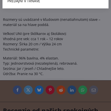
PREDAJNI V TRNAVE
Rozmery sú uvádzané v kľudovom (nenatiahnutom) stave –
materiál sa na hlave poddá.
Veľkosť UNI (pre škôlkarov aj školákov):
Vhodná pre vek: cca 1 rok – 12 rokov
Rozmery: Šírka 20 cm / Výška 24 cm
Technické parametre:
Materiál: 96% bavlna, 4% elastan.
Typ: Jednovrstvová (nezateplená), rebrovaná.
Sezóna: Jar / Jeseň / Chladnejšie leto.
Údržba: Pranie na 30 °C.
Facebook
Twitter
Bluesky
Pinterest
Reddit
LinkedIn
WhatsApp
E-
mail
Recenzie od našich spokojných