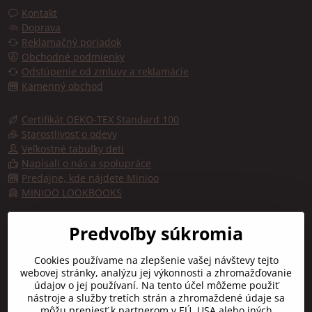
Kontakt
Doprava
Reklamačný poriadok
Obchodné podmienky
Odstúpenie od zmluvy a reklamácie
Kamenný obchod
Certifikát OEKO-TEX Standard 100
Starostlivosť o odevy
Veľkostné tabuľky deti
Napísali o nás a spolupráce
Predajne, kde nájdete Minioo
MINIOO LOOKBOOKS
Predajňa, kde kúpite značku minioo - Fashion by kids
Predvoľby súkromia
Trojičné námestie 10
Cookies používame na zlepšenie vašej návštevy tejto
91701 TRNAVA
webovej stránky, analýzu jej výkonnosti a zhromažďovanie
údajov o jej používaní. Na tento účel môžeme použiť
Otváracie hodiny:
nástroje a služby tretích strán a zhromaždené údaje sa
Pon-Pia:
9:00 - 16:30
môžu preniesť k partnerom v EÚ, USA alebo iných