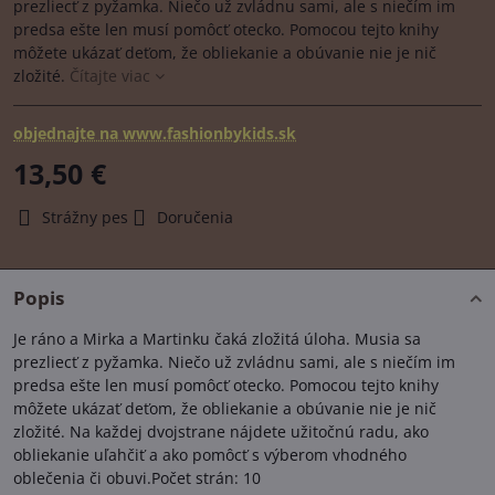
prezliecť z pyžamka. Niečo už zvládnu sami, ale s niečím im
predsa ešte len musí pomôcť otecko. Pomocou tejto knihy
môžete ukázať deťom, že obliekanie a obúvanie nie je nič
zložité.
Čítajte viac
objednajte na www.fashionbykids.sk
13,50 €
Strážny pes
Doručenia
Popis
Je ráno a Mirka a Martinku čaká zložitá úloha. Musia sa
prezliecť z pyžamka. Niečo už zvládnu sami, ale s niečím im
predsa ešte len musí pomôcť otecko. Pomocou tejto knihy
môžete ukázať deťom, že obliekanie a obúvanie nie je nič
zložité. Na každej dvojstrane nájdete užitočnú radu, ako
obliekanie uľahčiť a ako pomôcť s výberom vhodného
oblečenia či obuvi.Počet strán: 10