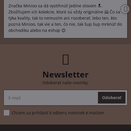
/
Značka Minioo sa dá vystihnúť jedine slovom 🔝.
5
Zbožňujem ich kolekcie, ktoré sú vždy originálne 🤗 Čo sa
týka kvality, tak to nemusím ani rozoberať, lebo ten, kto
pozná Minioo, tak vie a ten, čo nie, tak šup šup mrknúť do
obchodíku alebo na eshop 😊
Newsletter
Odoberať naše novinky:
Odoberať
Chcem sa prihlásiť k odberu noviniek e-mailom