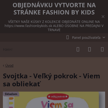
OBJEDNÁVKU VYTVORTE NA
STRÁNKE FASHION BY KIDS
✕
VŠETKY NAŠE KÚSKY Z KOLEKCIE OBJEDNÁTE ONLINE NA
https://www.fashionbykids.sk
ALEBO OSOBNE NA PREDAJNI V
TRNAVE
Panel používateľa
Úvod
Svojtka - Veľký pokrok - Viem
sa obliekať
Skladom