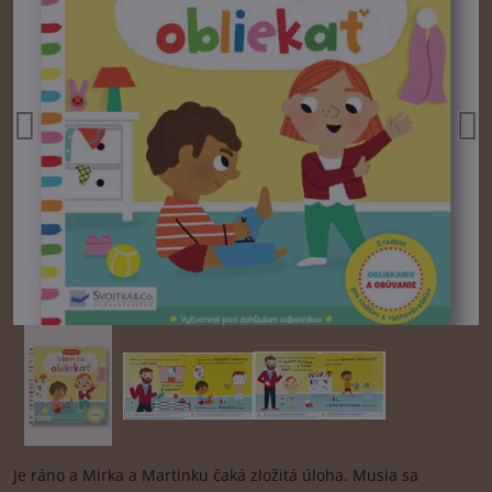
Je ráno a Mirka a Martinku čaká zložitá úloha. Musia sa