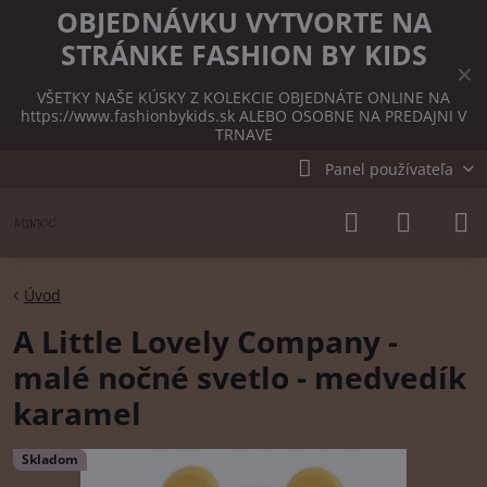
OBJEDNÁVKU VYTVORTE NA
STRÁNKE FASHION BY KIDS
✕
VŠETKY NAŠE KÚSKY Z KOLEKCIE OBJEDNÁTE ONLINE NA
https://www.fashionbykids.sk
ALEBO OSOBNE NA PREDAJNI V
TRNAVE
Panel používateľa
Úvod
A Little Lovely Company -
malé nočné svetlo - medvedík
karamel
Skladom