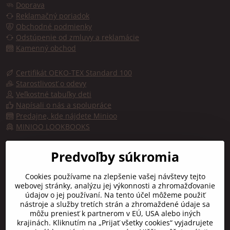
Doprava
Reklamačný poriadok
Obchodné podmienky
Odstúpenie od zmluvy a reklamácie
Kamenný obchod
Certifikát OEKO-TEX Standard 100
Starostlivosť o odevy
Veľkostné tabuľky deti
Napísali o nás a spolupráce
Predajne, kde nájdete Minioo
MINIOO LOOKBOOKS
Predajňa, kde kúpite značku minioo - Fashion by kids
Predvoľby súkromia
Trojičné námestie 10
Cookies používame na zlepšenie vašej návštevy tejto
91701 TRNAVA
webovej stránky, analýzu jej výkonnosti a zhromažďovanie
údajov o jej používaní. Na tento účel môžeme použiť
Otváracie hodiny:
nástroje a služby tretích strán a zhromaždené údaje sa
Pon-Pia:
9:00 - 16:30
môžu preniesť k partnerom v EÚ, USA alebo iných
Sobota:
10:00 - 12:00
krajinách. Kliknutím na „Prijať všetky cookies“ vyjadrujete
Nedeľa:
zatvorené