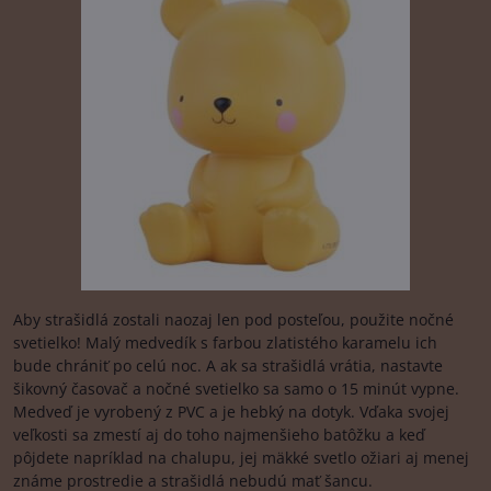
Aby strašidlá zostali naozaj len pod posteľou, použite nočné
svetielko! Malý medvedík s farbou zlatistého karamelu ich
bude chrániť po celú noc. A ak sa strašidlá vrátia, nastavte
šikovný časovač a nočné svetielko sa samo o 15 minút vypne.
Medveď je vyrobený z PVC a je hebký na dotyk. Vďaka svojej
veľkosti sa zmestí aj do toho najmenšieho batôžku a keď
pôjdete napríklad na chalupu, jej mäkké svetlo ožiari aj menej
známe prostredie a strašidlá nebudú mať šancu.