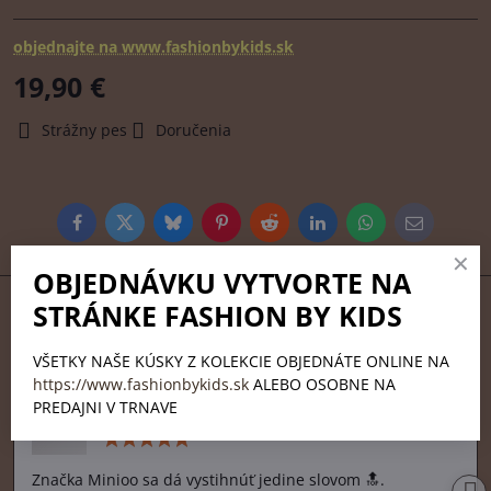
objednajte na www.fashionbykids.sk
19,90 €
Strážny pes
Doručenia
Facebook
Twitter
Bluesky
Pinterest
Reddit
LinkedIn
WhatsApp
E-
mail
OBJEDNÁVKU VYTVORTE NA
Recenzie od našich spokojných
STRÁNKE FASHION BY KIDS
zákazníkov
VŠETKY NAŠE KÚSKY Z KOLEKCIE OBJEDNÁTE ONLINE NA
https://www.fashionbykids.sk
ALEBO OSOBNE NA
PREDAJNI V TRNAVE
Sandra Ladvenicová
S
Hodnotenie:
5
/
Značka Minioo sa dá vystihnúť jedine slovom 🔝.
5