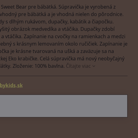
 Sweet Bear pre bábätká. Súpravička je vyrobená z
e vhodný pre bábätká a je vhodná nielen do pôrodnice.
y s dlhým rukávom, dupačky, kabátik a čiapočku.
yšitý obrázok medvedíka a vtáčika. Dupačky zdobí
a vtáčika. Zapínanie na cvočky na ramienkach a medzi
rebný s krásnym lemovaním okolo ručičiek. Zapínanie je
počka je krásne tvarovaná na ušká a zaväzuje sa na
ickej Eko krabičke. Celá súpravička má nový neobyčajný
átky. Zloženie: 100% bavlna.
Čítajte viac
bykids.sk