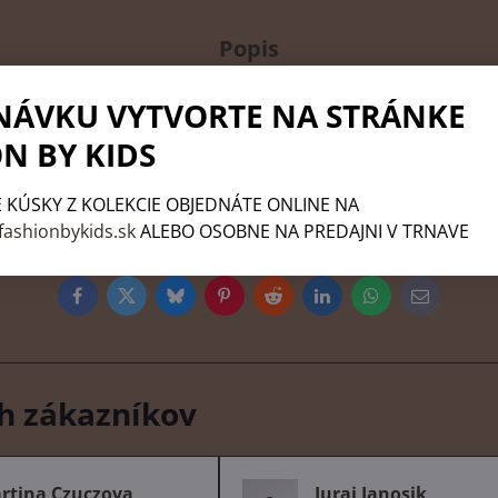
Popis
NÁVKU VYTVORTE NA STRÁNKE
e bábätká. Súpravička je vyrobená z kvalitného materiálu, 
N BY KIDS
acie body s dlhým rukávom, dupačky, kabátik a čiapočku. C
ilý obrázok medvedíka a vtáčika. Zapínanie na cvočky na ra
 KÚSKY Z KOLEKCIE OBJEDNÁTE ONLINE NA
ičiek. Zapínanie je na cvočky po celej dĺžke. Čiapočka je k
fashionbykids.sk
ALEBO OSOBNE NA PREDAJNI V TRNAVE
ičke. Celá súpravička má nový neobyčajný design s atraktívn
Facebook
Twitter
Bluesky
Pinterest
Reddit
LinkedIn
WhatsApp
E-
mail
h zákazníkov
rtina Czuczova
Juraj Janosik