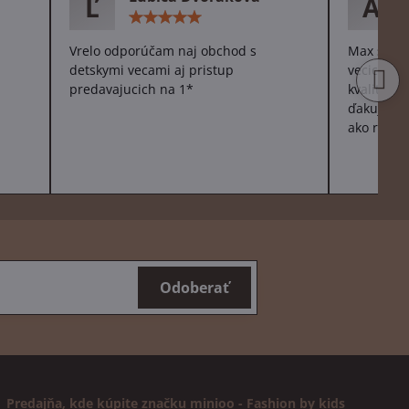
Ľ
A
otenie:
Hodnotenie:
5
/
Vrelo odporúčam naj obchod s
Max spoko
5
detskymi vecami aj pristup
vecicky p
predavajucich na 1*
kvalitne 
ďakujeme 
ako robíte
Odoberať
Predajňa, kde kúpite značku minioo - Fashion by kids