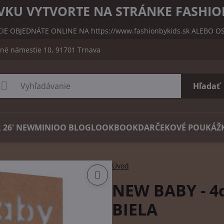
KU VYTVORTE NA STRÁNKE FASHIO
CIE OBJEDNÁTE ONLINE NA
https://www.fashionbykids.sk
ALEBO OS
čné námestie 10, 91701 Trnava
Hľadať
 26' NEW
MINIOO BLOG
LOOKBOOK
DARČEKOVÉ POUKÁŽ
Úvod
NEW BABY - 4d
BIELA