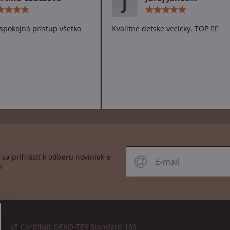
J
Hodnotenie:
Hodn
5
5
/
/
spokojná prístup všetko
Kvalitne detske vecicky. TOP 👌🏻
5
5
sa prihlásiť k odberu noviniek e-
m
Certifikát OEKO-TEX Standard 100