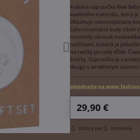
4-dielna súpravička New Baby
kvalitného materiálu, ktorý j
Obsahuje celorozopínacie bod
Celorozopínacie body zdobí v
roztomilý obrázok medvedíka 
nožičkami. Kabátik je jednofa
na cvočky po celej dĺžke. Čia
šnúrky. Súpravička je v prakt
design s atraktívnym vzorom l
objednajte na www.fashion
29,90 €
Strážny pes
Doručenia