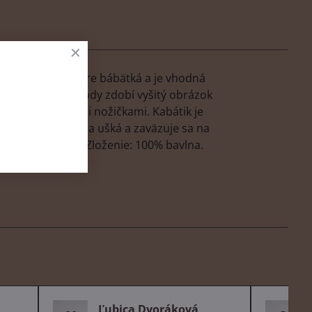
ktorý je vhodný pre bábätká a je vhodná
elorozopínacie body zdobí vyšitý obrázok
mienkach a medzi nožičkami. Kabátik je
rásne tvarovaná na ušká a zaväzuje sa na
ym vzorom látky. Zloženie: 100% bavlna.
Ľubica Dvoráková