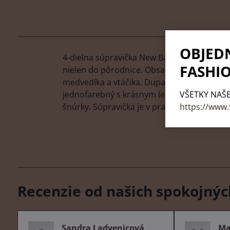
OBJED
4-dielna súpravička New Baby Sweet Bear pr
FASHIO
nielen do pôrodnice. Obsahuje celorozopín
medvedíka a vtáčika. Dupačky zdobí roztom
VŠETKY NAŠE
jednofarebný s krásnym lemovaním okolo ruč
https://www.
šnúrky. Súpravička je v praktickej Eko krab
Recenzie od našich spokojnýc
Sandra Ladvenicová
Ma