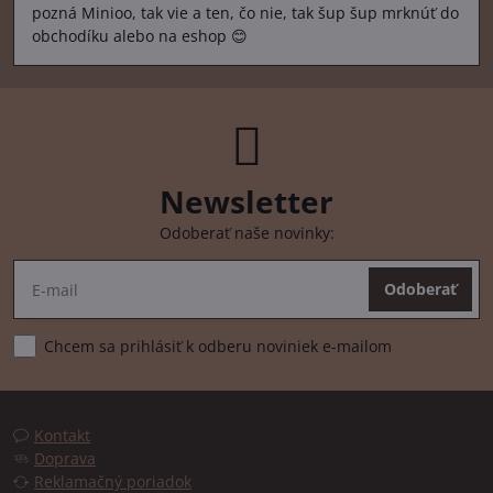
pozná Minioo, tak vie a ten, čo nie, tak šup šup mrknúť do
obchodíku alebo na eshop 😊
Newsletter
Odoberať naše novinky:
Odoberať
Chcem sa prihlásiť k odberu noviniek e-mailom
Kontakt
Doprava
Reklamačný poriadok