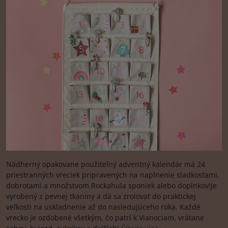
Nádherný opakovane použiteľný adventný kalendár má 24
priestranných vreciek pripravených na naplnenie sladkosťami,
dobrotami a množstvom Rockahula sponiek alebo doplnkov!Je
vyrobený z pevnej tkaniny a dá sa zrolovať do praktickej
veľkosti na uskladnenie až do nasledujúceho roka. Každé
vrecko je ozdobené všetkým, čo patrí k Vianociam, vrátane