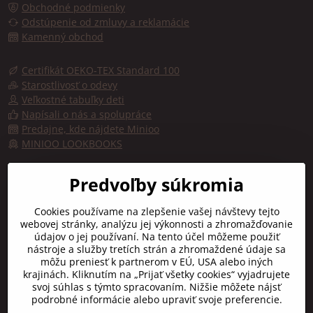
Obchodné podmienky
Odstúpenie od zmluvy a reklamácie
Kamenný obchod
Certifikát OEKO-TEX Standard 100
Starostlivosť o odevy
Veľkostné tabuľky deti
Napísali o nás a spolupráce
Predajne, kde nájdete Minioo
MINIOO LOOKBOOKS
Predajňa, kde kúpite značku minioo - Fashion by kids
Predvoľby súkromia
Trojičné námestie 10
Cookies používame na zlepšenie vašej návštevy tejto
91701 TRNAVA
webovej stránky, analýzu jej výkonnosti a zhromažďovanie
údajov o jej používaní. Na tento účel môžeme použiť
Otváracie hodiny:
nástroje a služby tretích strán a zhromaždené údaje sa
Pon-Pia:
9:00 - 16:30
môžu preniesť k partnerom v EÚ, USA alebo iných
Sobota:
10:00 - 12:00
krajinách. Kliknutím na „Prijať všetky cookies“ vyjadrujete
Nedeľa:
zatvorené
svoj súhlas s týmto spracovaním. Nižšie môžete nájsť
podrobné informácie alebo upraviť svoje preferencie.
júl/august, Pon-Pia: 10:00 - 16:00