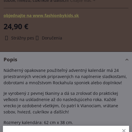
sobov, hviezd, cukríkov a ďalších!
Čítajte viac
objednajte na www.fashionbykids.sk
24,90 €
Strážny pes
Doručenia
Popis
Nádherný opakovane použiteľný adventný kalendár má 24
priestranných vreciek pripravených na naplnenie sladkosťami,
dobrotami a množstvom Rockahula sponiek alebo doplnkov!
Je vyrobený z pevnej tkaniny a dá sa zrolovať do praktickej
veľkosti na uskladnenie až do nasledujúceho roka. Každé
vrecko je ozdobené všetkým, čo patrí k Vianociam, vrátane
sobov, hviezd, cukríkov a ďalších!
Rozmery kalendára: 62 cm x 38 cm.