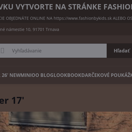
KU VYTVORTE NA STRÁNKE FASHIO
CIE OBJEDNÁTE ONLINE NA
https://www.fashionbykids.sk
ALEBO OS
čné námestie 10, 91701 Trnava
Hľadať
 26' NEW
MINIOO BLOG
LOOKBOOK
DARČEKOVÉ POUKÁŽ
r 17'