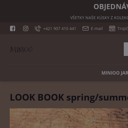
OBJEDNÁV
VŠETKY NAŠE KÚSKY Z KOLEK
+421 907 410 441
E-mail
Troji
MINIOO JAR
LOOK BOOK spring/summe