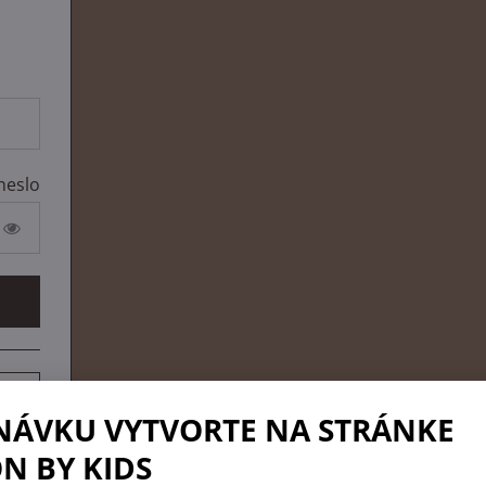
heslo
NÁVKU VYTVORTE NA STRÁNKE
N BY KIDS