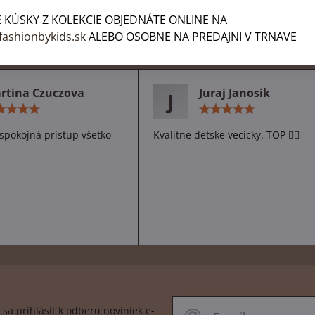
 KÚSKY Z KOLEKCIE OBJEDNÁTE ONLINE NA
fashionbykids.sk
ALEBO OSOBNE NA PREDAJNI V TRNAVE
h zákazníkov
rtina Czuczova
Juraj Janosik
J
Hodnotenie:
Hodn
5
5
/
/
spokojná prístup všetko
Kvalitne detske vecicky. TOP 👌🏻
5
5
sa prihlásiť k odberu noviniek e-