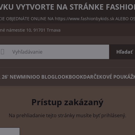
KU VYTVORTE NA STRÁNKE FASHIO
CIE OBJEDNÁTE ONLINE NA
https://www.fashionbykids.sk
ALEBO OS
čné námestie 10, 91701 Trnava
Hľadať
 26' NEW
MINIOO BLOG
LOOKBOOK
DARČEKOVÉ POUKÁŽ
Prístup zakázaný
Na prehliadanie tejto stránky musíte byť prihlásený.