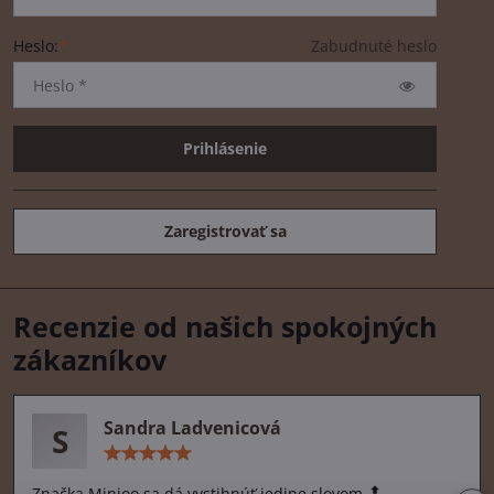
Heslo:
*
Zabudnuté heslo
Prihlásenie
Zaregistrovať sa
Recenzie od našich spokojných
zákazníkov
Sandra Ladvenicová
S
Hodnotenie:
5
/
Značka Minioo sa dá vystihnúť jedine slovom 🔝.