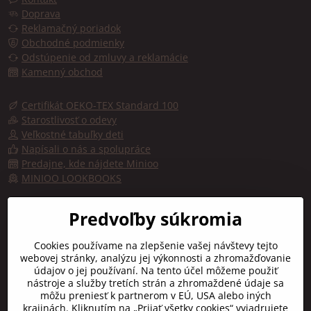
Doprava
Reklamačný poriadok
Obchodné podmienky
Odstúpenie od zmluvy a reklamácie
Kamenný obchod
Certifikát OEKO-TEX Standard 100
Starostlivosť o odevy
Veľkostné tabuľky deti
Napísali o nás a spolupráce
Predajne, kde nájdete Minioo
MINIOO LOOKBOOKS
Predajňa, kde kúpite značku minioo - Fashion by kids
Predvoľby súkromia
Trojičné námestie 10
Cookies používame na zlepšenie vašej návštevy tejto
91701 TRNAVA
webovej stránky, analýzu jej výkonnosti a zhromažďovanie
údajov o jej používaní. Na tento účel môžeme použiť
Otváracie hodiny:
nástroje a služby tretích strán a zhromaždené údaje sa
Pon-Pia:
9:00 - 16:30
môžu preniesť k partnerom v EÚ, USA alebo iných
Sobota:
10:00 - 12:00
krajinách. Kliknutím na „Prijať všetky cookies“ vyjadrujete