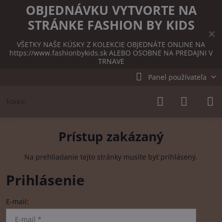
OBJEDNÁVKU VYTVORTE NA
STRÁNKE FASHION BY KIDS
✕
VŠETKY NAŠE KÚSKY Z KOLEKCIE OBJEDNÁTE ONLINE NA
https://www.fashionbykids.sk
ALEBO OSOBNE NA PREDAJNI V
TRNAVE
Panel používateľa
Prístup zakázaný
Na prehliadanie tejto stránky musíte byť prihlásený.
Prihlásenie
E-mail:
*